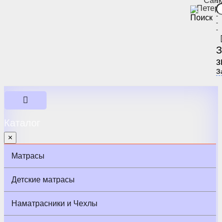
Санк
-
Петер
-
-
-
-
З
з
З
Каталог
×
Матрасы
Детские матрасы
Наматрасники и Чехлы