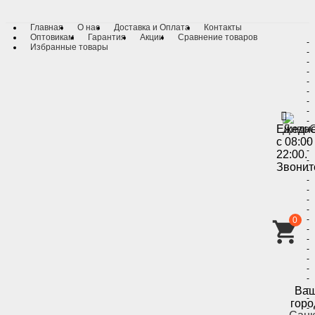
Главная
О нас
Доставка и Оплата
Контакты
Оптовикам
Гарантия
Акции
Сравнение товаров
-
Избранные товары
-
-
-
-
-
-
-
-
Ежедн
-
с 08:00
-
-
22:00.
-
Звонит
-
-
-
-
-
-
0
-
-
-
-
-
-
-
Ва
-
горо
-