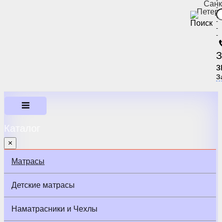
-
Санк
-
Петер
-
-
-
-
З
з
З
Каталог
×
Матрасы
Детские матрасы
Наматрасники и Чехлы