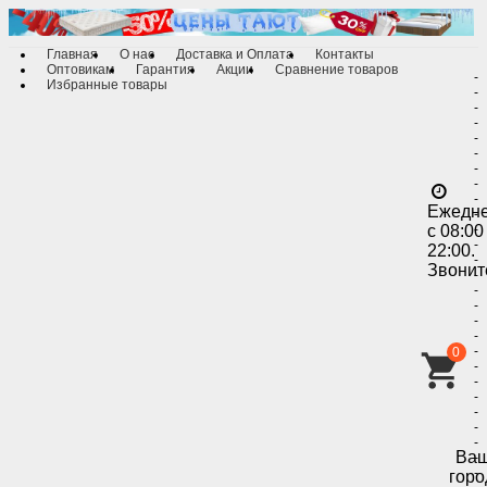
Главная
О нас
Доставка и Оплата
Контакты
Оптовикам
Гарантия
Акции
Сравнение товаров
-
Избранные товары
-
-
-
-
-
-
-
-
Ежедн
-
с 08:00
-
-
22:00.
-
Звонит
-
-
-
-
-
-
0
-
-
-
-
-
-
Ва
-
-
горо