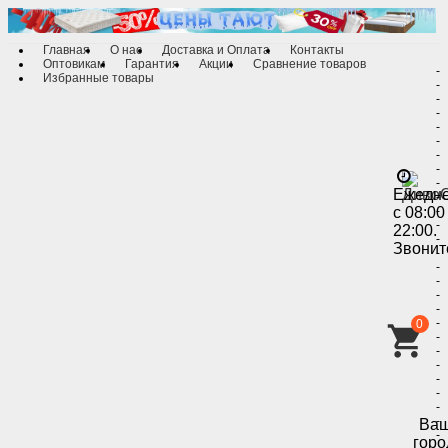
Главная
О нас
Доставка и Оплата
Контакты
Оптовикам
Гарантия
Акции
Сравнение товаров
-
Избранные товары
-
-
-
-
-
-
-
-
Ежедн
-
с 08:00
-
-
22:00.
-
Звонит
-
-
-
-
-
-
0
-
-
-
-
-
-
-
Ва
-
горо