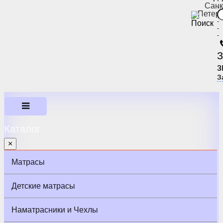
-
Санк
-
Петер
-
-
-
-
З
з
З
Каталог
×
Матрасы
Детские матрасы
Наматрасники и Чехлы