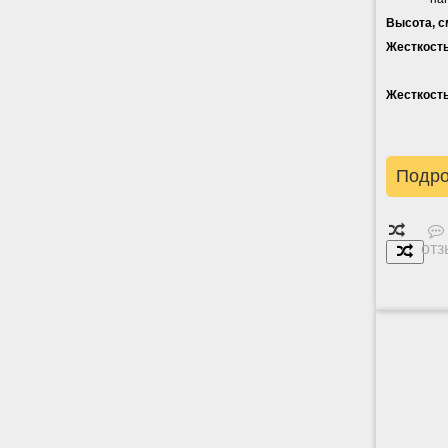
Высота, с
Жесткость
Жесткость
Подр
отз