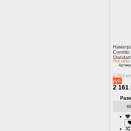
Наматр
Corretto
Standart
Под заказ
Артику
2 701 р
руб
2 161
Разм