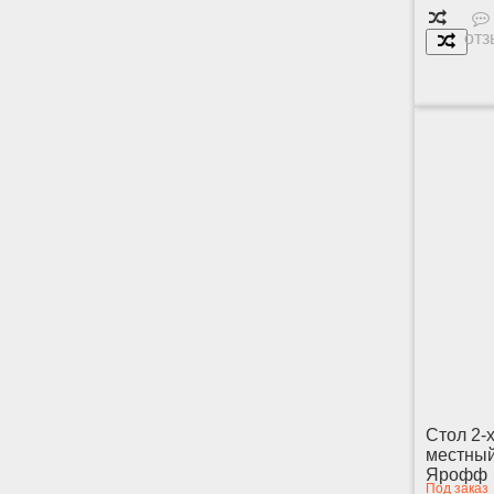
отз
Стол 2-
местны
Ярофф
Под заказ