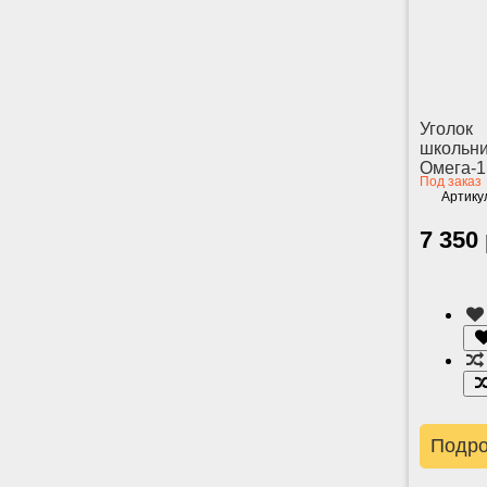
Уголок
школьн
Омега-1
Под заказ
Артику
7 350
Подр