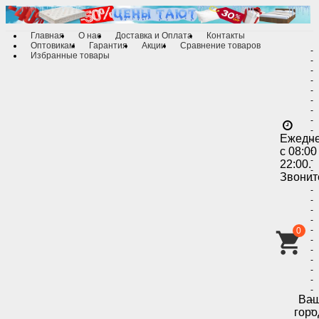
Главная
О нас
Доставка и Оплата
Контакты
Оптовикам
Гарантия
Акции
Сравнение товаров
-
Избранные товары
-
-
-
-
-
-
-
-
Ежедн
-
с 08:00
-
-
22:00.
-
Звонит
-
-
-
-
-
-
0
-
-
-
-
-
-
Ва
-
-
горо