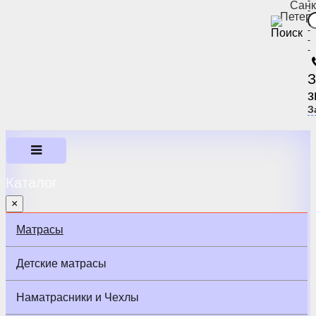
-
Санк
-
Петер
-
-
-
-
З
з
З
Каталог
×
Матрасы
Детские матрасы
Наматрасники и Чехлы