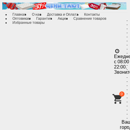
Главная
О нас
Доставка и Оплата
Контакты
Оптовикам
Гарантия
Акции
Сравнение товаров
-
Избранные товары
-
-
-
-
-
-
-
-
Ежедн
-
с 08:00
-
-
22:00.
-
Звонит
-
-
-
-
-
-
0
-
-
-
-
-
-
Ва
-
-
горо