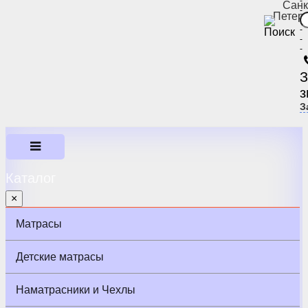
-
Санк
-
Петер
-
-
-
-
З
з
З
Каталог
×
Матрасы
Детские матрасы
Наматрасники и Чехлы