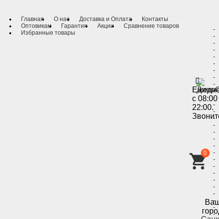
Главная
О нас
Доставка и Оплата
Контакты
Оптовикам
Гарантия
Акции
Сравнение товаров
-
Избранные товары
-
-
-
-
-
-
-
-
Ежедн
-
с 08:00
-
-
22:00.
-
Звонит
-
-
-
-
-
-
0
-
-
-
-
-
-
-
Ва
-
горо
-