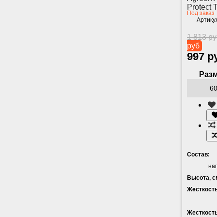
Protect 
Под заказ
Артику
1 813 р
руб
997 р
Разм
Состав:
на
Высота, с
Жесткость
Жесткость