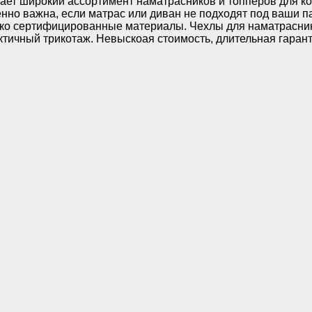
ает широкий ассортимент наматрасников и топперов для ко
бенно важна, если матрас или диван не подходят под ваши
ько сертифицированные материалы. Чехлы для наматрасник
тичный трикотаж. Невыскоая стоимость, длительная гаранти