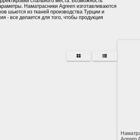
рректировки спального места. Возможность
 параметры. Наматрасники Agreen изготавливаются
ов шьются из тканей производства Турции и
я - все делается для того, чтобы продукция
Наматр
Agreen 