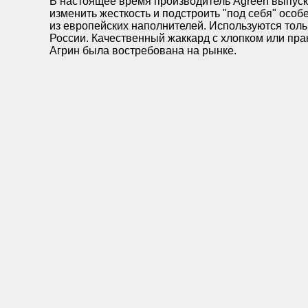
В настоящее время производитель Agreen выпуск
изменить жесткость и подстроить "под себя" осо
из европейских наполнителей. Используются тол
России. Качественный жаккард с хлопком или прак
Агрин была востребована на рынке.