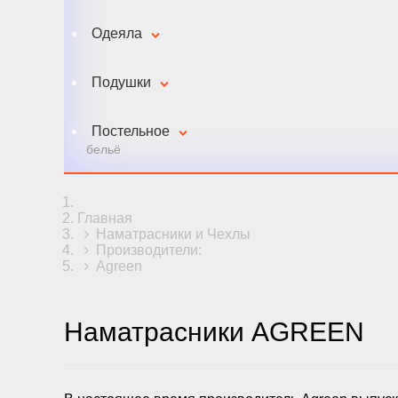
Одеяла
Подушки
Постельное
бельё
Главная
Наматрасники и Чехлы
Производители:
Agreen
Наматрасники AGREEN