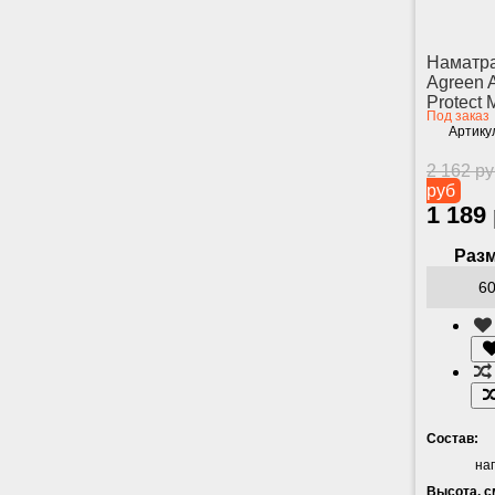
Наматр
Agreen 
Protect
Под заказ
Артику
2 162 р
руб
1 189
Разм
Состав:
на
Высота, с