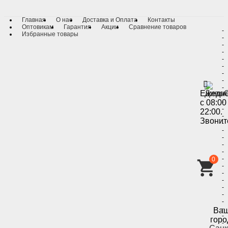
Главная
О нас
Доставка и Оплата
Контакты
Оптовикам
Гарантия
Акции
Сравнение товаров
-
Избранные товары
-
-
-
-
-
-
-
-
Ежедн
-
с 08:00
-
-
22:00.
-
Звонит
-
-
-
-
-
-
0
-
-
-
-
-
-
-
Ва
-
горо
-