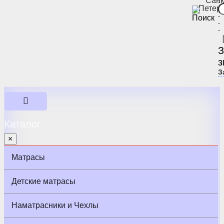
Санк
-
Петер
-
-
-
-
З
з
З
Каталог
×
Матрасы
Детские матрасы
Наматрасники и Чехлы