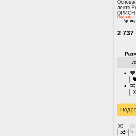
Основан
ленте P
ОРИОН
Под заказ
Артику
2 737
Разм
Подр
отзы