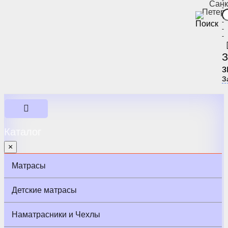
-
Санк
-
Петер
-
-
-
-
З
з
З
Каталог
×
Матрасы
Детские матрасы
Наматрасники и Чехлы