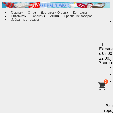
Главная
О нас
Доставка и Оплата
Контакты
Оптовикам
Гарантия
Акции
Сравнение товаров
-
Избранные товары
-
-
-
-
-
-
-
-
Ежедн
-
с 08:00
-
-
22:00.
-
Звонит
-
-
-
-
-
-
0
-
-
-
-
-
-
Ва
-
-
горо