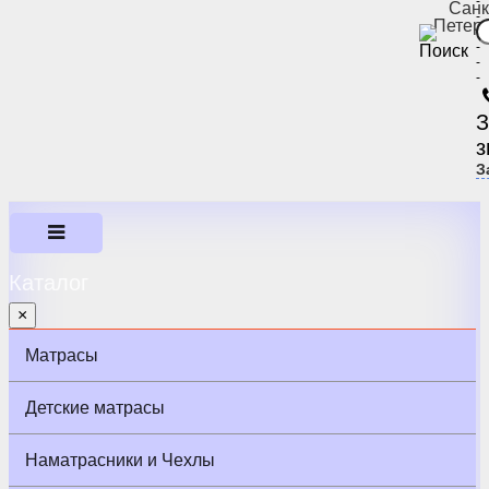
-
Санк
-
Петер
-
-
-
-
З
з
З
Каталог
×
Матрасы
Детские матрасы
Наматрасники и Чехлы