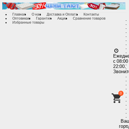
Главная
О нас
Доставка и Оплата
Контакты
Оптовикам
Гарантия
Акции
Сравнение товаров
-
Избранные товары
-
-
-
-
-
-
-
-
Ежедн
-
с 08:00
-
-
22:00.
-
Звонит
-
-
-
-
-
-
0
-
-
-
-
-
-
Ва
-
-
горо