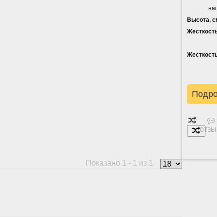
на
Высота, с
Жесткость
Жесткость
Подр
отзы
Показано 1 - 1 из 1