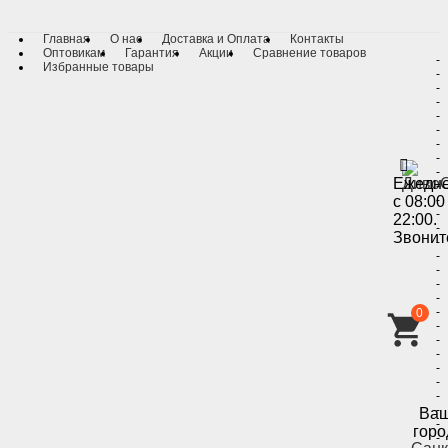
Главная
О нас
Доставка и Оплата
Контакты
Оптовикам
Гарантия
Акции
Сравнение товаров
-
Избранные товары
-
-
-
-
-
-
-
-
Ежедн
-
с 08:00
-
-
22:00.
-
Звонит
-
-
-
-
-
-
0
-
-
-
-
-
-
-
Ва
-
горо
-