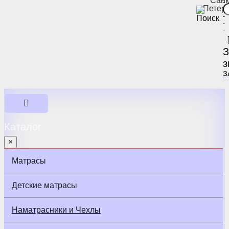
Санк
-
Петер
-
-
-
-
З
з
З
Каталог
×
Матрасы
Детские матрасы
Наматрасники и Чехлы