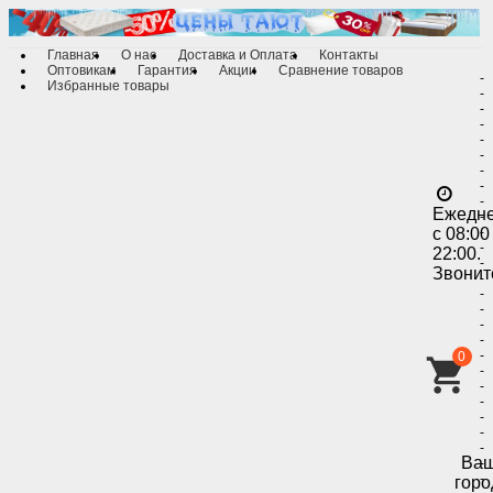
Главная
О нас
Доставка и Оплата
Контакты
Оптовикам
Гарантия
Акции
Сравнение товаров
-
Избранные товары
-
-
-
-
-
-
-
-
Ежедн
-
с 08:00
-
-
22:00.
-
Звонит
-
-
-
-
-
-
0
-
-
-
-
-
-
Ва
-
-
горо