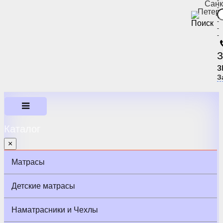
-
Санк
-
Петер
-
-
-
-
З
з
З
Каталог
×
Матрасы
Детские матрасы
Наматрасники и Чехлы