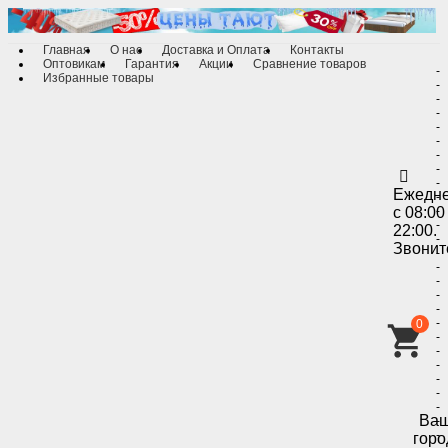
Главная
О нас
Доставка и Оплата
Контакты
Оптовикам
Гарантия
Акции
Сравнение товаров
-
Избранные товары
-
-
-
-
-
-
-
-
Ежедн
-
с 08:00
-
-
22:00.
-
Звонит
-
-
-
-
-
-
0
-
-
-
-
-
-
Ва
-
-
горо