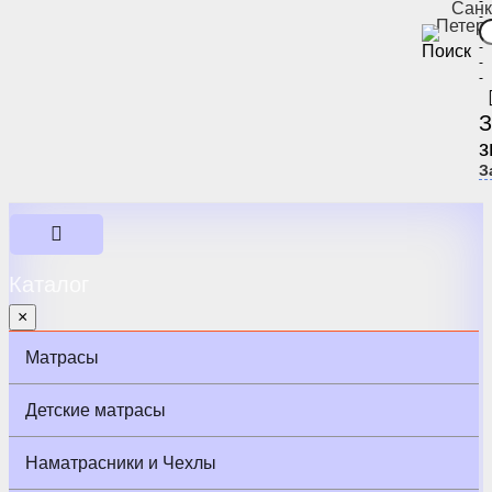
-
Санк
-
Петер
-
-
-
-
З
з
З
Каталог
×
Матрасы
Детские матрасы
Наматрасники и Чехлы