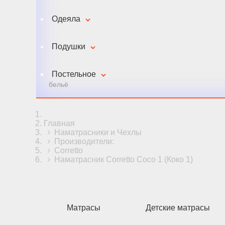
Одеяла
Подушки
Постельное
бельё
Главная
Наматрасники и Чехлы
Производители:
Corretto
Наматрасник Corretto Coco 1 (Коко 1)
Матрасы
Детские матрасы