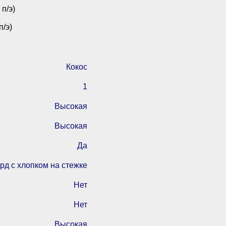
п/э)
п/э)
Кокос
1
Высокая
Высокая
Да
рд с хлопком на стежке
Нет
Нет
Высокая