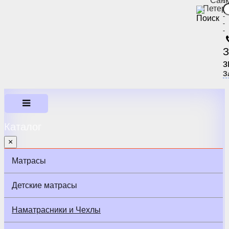
Санк
-
Петер
-
-
-
-
З
з
З
Каталог
×
Матрасы
Детские матрасы
Наматрасники и Чехлы