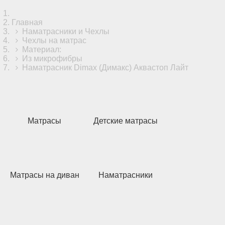
Главная
Наматрасники и Чехлы
Чехлы на матрас
Материал:
Из микрофибры
Наматрасник Dimax (Димакс) Аквастоп Лайт
Матрасы
Детские матрасы
Матрасы на диван
Наматрасники