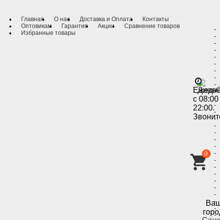
Главная
О нас
Доставка и Оплата
Контакты
Оптовикам
Гарантия
Акции
Сравнение товаров
-
Избранные товары
-
-
-
-
-
-
-
-
Ежедн
-
с 08:00
-
-
22:00.
-
Звонит
-
-
-
-
-
-
0
-
-
-
-
-
-
-
Ва
-
горо
-