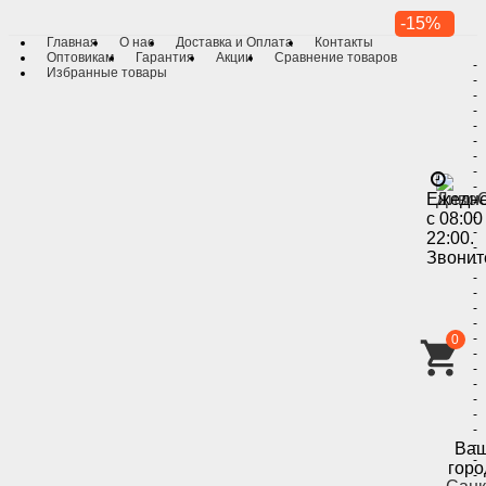
-15%
Главная
О нас
Доставка и Оплата
Контакты
Оптовикам
Гарантия
Акции
Сравнение товаров
-
Избранные товары
-
-
-
-
-
-
-
-
Ежедн
-
с 08:00
-
-
22:00.
-
Звонит
-
-
-
-
-
-
0
-
-
-
-
-
-
-
Ва
-
горо
-