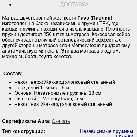
ДОСТАВКА
Матрас двусторонней жесткости
Pavo (Павлин)
изготовлен на блоке независимых пружин TFK, где
каждая пружина находится в чехле-кармане. Плотность
пружин достигает 256 шт.кв.м.матраса. Кокосовая койра
обеспечивает отличный ортопедический эффект, а с
другой стороны матраса слой Memory foam придает ему
анатомическую мягкость. Это два матраса в одном:
можно выбрать то,что хочется.
Состав:
Чехол, верх: Жаккард хлопковый стеганный
Верх, слой 1: Кокос, 3см
Основа: Независимые пружины 13 см,
Низ, слой 1: Memory foam, 4см
Чехол, низ: Жаккард хлопковый стеганный
Сертификаты Aura:
Скачать
Тип конструкции:
Независимые пружины
TFK(500)