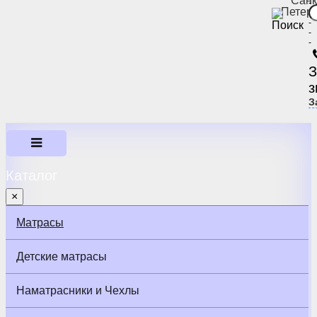
Санк
-
Петер
-
-
-
-
З
з
З
Каталог
×
Матрасы
Детские матрасы
Наматрасники и Чехлы