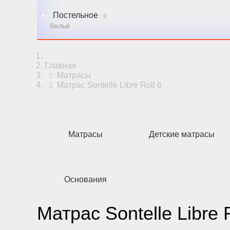
Постельное
бельё
Главная
Матрасы
Матрас Sontelle Libre Roll 6
Матрасы
Детские матрасы
Основания
Матрас Sontelle Libre R