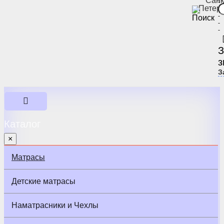
Санк
-
Петер
-
-
-
-
З
з
З
Каталог
×
Матрасы
Детские матрасы
Наматрасники и Чехлы