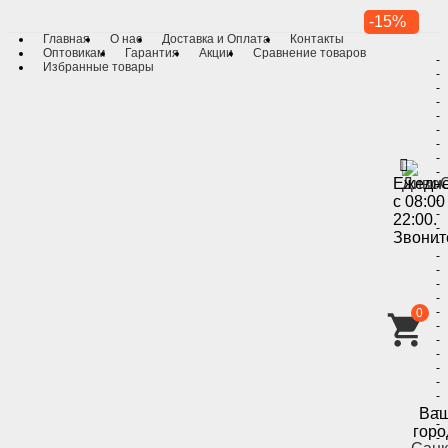
-15%
Главная
О нас
Доставка и Оплата
Контакты
Оптовикам
Гарантия
Акции
Сравнение товаров
-
Избранные товары
-
-
-
-
-
-
-
-
Ежедн
-
с 08:00
-
-
22:00.
-
Звонит
-
-
-
-
-
-
0
-
-
-
-
-
-
-
Ва
-
горо
-