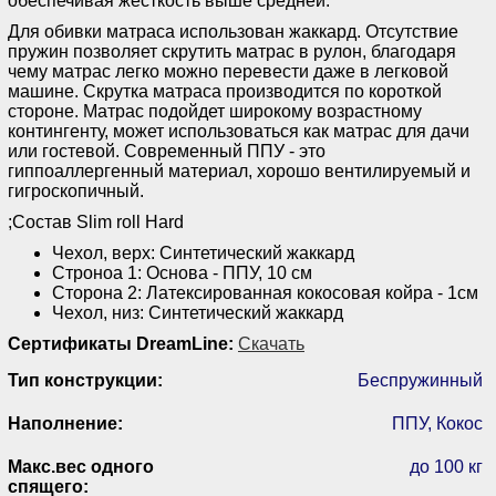
обеспечивая жесткость выше средней.
Для обивки матраса использован жаккард. Отсутствие
пружин позволяет скрутить матрас в рулон, благодаря
чему матрас легко можно перевести даже в легковой
машине. Скрутка матраса производится по короткой
стороне. Матрас подойдет широкому возрастному
контингенту, может использоваться как матрас для дачи
или гостевой. Современный ППУ - это
гиппоаллергенный материал, хорошо вентилируемый и
гигроскопичный.
;Состав Slim roll Hard
Чехол, верх: Синтетический жаккард
Строноа 1: Основа - ППУ, 10 см
Сторона 2: Латексированная кокосовая койра - 1см
Чехол, низ: Синтетический жаккард
Сертификаты DreamLine:
Скачать
Тип конструкции:
Беспружинный
Наполнение:
ППУ, Кокос
Макс.вес одного
до 100 кг
спящего: