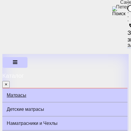
-
Санк
-
Петер
-
-
-
-
З
з
З
Каталог
×
Матрасы
Детские матрасы
Наматрасники и Чехлы