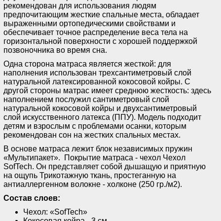
рекомендован для использования людям
предпочитающим жесткие спальные места, обладает
выраженными ортопедическими свойствами и
обеспечивает точное распределение веса тела на
горизонтальной поверхности с хорошей поддержкой
позвоночника во время сна.
Одна сторона матраса является жесткой: для
наполнения использован трехсантиметровый слой
натуральной латексированной кокосовой койры. С
другой стороны матрас имеет среднюю жесткость: здесь
наполнением послужил сантиметровый слой
натуральной кокосовой койры и двухсантиметровый
слой искусственного латекса (ППУ). Модель подходит
детям и взрослым с проблемами осанки, которым
рекомендован сон на жестких спальных местах.
В основе матраса лежит блок независимых пружин
«Мультипакет». Покрытие матраса - чехол Чехол
SofTech. Он представляет собой дышащую и приятную
на ощупь Трикотажную ткань, простеганную на
антиаллергенном волокне - холконе (250 гр./м2).
Состав слоев:
Чехол: «SofTech»
Кокосовая койра - 3 см