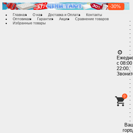
-30%
Главная
О нас
Доставка и Оплата
Контакты
Оптовикам
Гарантия
Акции
Сравнение товаров
-
Избранные товары
-
-
-
-
-
-
-
-
Ежедн
-
с 08:00
-
-
22:00.
-
Звонит
-
-
-
-
-
-
0
-
-
-
-
-
-
Ва
-
-
горо