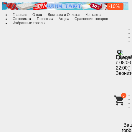
-10%
Главная
О нас
Доставка и Оплата
Контакты
Оптовикам
Гарантия
Акции
Сравнение товаров
-
Избранные товары
-
-
-
-
-
-
-
-
Ежедн
-
с 08:00
-
-
22:00.
-
Звонит
-
-
-
-
-
-
0
-
-
-
-
-
-
-
Ва
-
горо