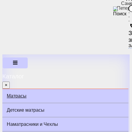
-
Санк
-
Петер
-
-
-
-
З
з
З
Каталог
×
Матрасы
Детские матрасы
Наматрасники и Чехлы