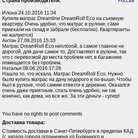
Страна производителя:
Россия
Илона
24.10.2016 11:34
Купили матрас Dreamline DreamRoll Eco на съемную
квартиру. Очень удобно, что матрас в рулоне, сами
приехали на склад и забрали (бесплатно). Квартиранты
не жалуются)
Антон
27.06.2016 15:33
Матрас DreamRoll Eco неплохой, а самое главное не
дорогой, для дачи самое то. Доставляют в рулоне, так
что с перевозкой до места проблем нет, в багажнике
помещается без проблем.
Наталья
08.06.2016 17:28
Нашла то, что искала. Матрас DreamRoll Eco. Нужно
было купить матрас на дачу недорого и по-выше. Чтобы
был в рулоне, чтоб самим отвезти в деревню. Оказался
очень даже приятным, спать очень удобно, не так
конечно, как дома, но все же. За эти деньги - супер!
You have no rights to post comments
Доставка товара:
Стоимость доставки в Санкт-Петербурге в пределах КАД
(с запада города ограничена ул.Буденного и