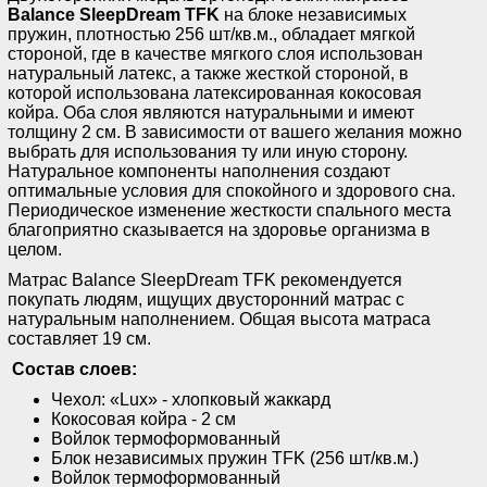
Balance SleepDream TFK
на блоке независимых
пружин, плотностью 256 шт/кв.м., обладает мягкой
стороной, где в качестве мягкого слоя использован
натуральный латекс, а также жесткой стороной, в
которой использована латексированная кокосовая
койра. Оба слоя являются натуральными и имеют
толщину 2 см. В зависимости от вашего желания можно
выбрать для использования ту или иную сторону.
Натуральное компоненты наполнения создают
оптимальные условия для спокойного и здорового сна.
Периодическое изменение жесткости спального места
благоприятно сказывается на здоровье организма в
целом.
Матрас Balance SleepDream TFK рекомендуется
покупать людям, ищущих двусторонний матрас с
натуральным наполнением. Общая высота матраса
составляет 19 см.
Состав слоев:
Чехол: «Lux» - хлопковый жаккард
Кокосовая койра - 2 см
Войлок термоформованный
Блок независимых пружин TFK (256 шт/кв.м.)
Войлок термоформованный