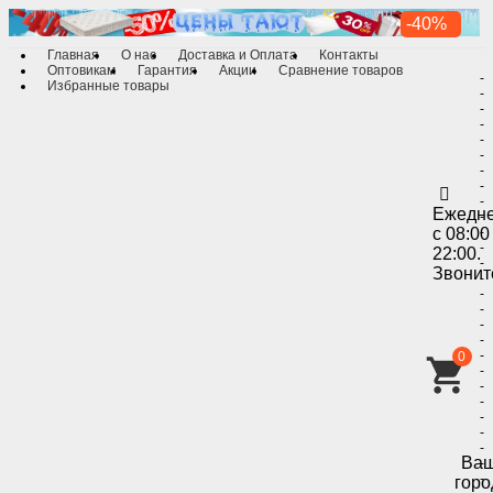
-40%
Главная
О нас
Доставка и Оплата
Контакты
Оптовикам
Гарантия
Акции
Сравнение товаров
-
Избранные товары
-
-
-
-
-
-
-
-
Ежедн
-
с 08:00
-
-
22:00.
-
Звонит
-
-
-
-
-
-
0
-
-
-
-
-
-
Ва
-
-
горо