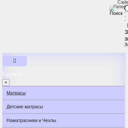
-
Санк
-
Петер
-
-
-
-
З
з
З
Каталог
×
Матрасы
Детские матрасы
Наматрасники и Чехлы