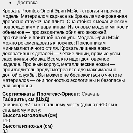
Доставка
Кровать Promtex-Orient Эрин Мэйс - строгая и прочная
модель. Материалом каркаса выбрана ламинированная
древесно-стружечная плита. Она стойка к механическим
повреждениям и царапинам. Изголовье модели мягкое и
объемное — производитель обил его экокожей,
практичной и приятной на ощупь. Модель Эрин Мэйс
можно рекомендовать к покупке: Поклонникам
минималистичного стиля. Кровать лишена ярких
декоративных деталей — четкие линии, прямые углы,
лаконичная обивка. Всем, кто ищет долговечное
изделие. Прочный корпус, металлические ножки —
производитель предусмотрел все для максимально
долгой службы. Вы можете не беспокоиться о чистоте
материалов — они полностью экологичны и безопасны
для здоровья.
Сертификаты Промтекс-Ориент:
Скачать
Габариты, см (ШхД)
(ширина): +7 см к спальному месту;(длина): +10 см к
спальному месту;
Высота изголовья (см)
110
Высота изножья (см)
33