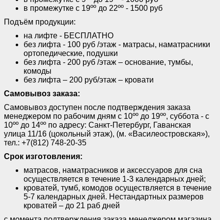
в промежутке с 19ºº до 22ºº - 1500 руб
Подъём продукции:
на лифте - БЕСПЛАТНО
без лифта - 100 руб /этаж - матрасы, наматрасники
ортопедические, подушки
без лифта - 200 руб /этаж – основание, тумбы,
комоды
без лифта – 200 руб/этаж – кровати
Самовывоз заказа:
Самовывоз доступен после подтверждения заказа
менеджером по рабочим дням с 10ºº до 19ºº, суббота - с
10ºº до 14ºº по адресу: Санкт-Петербург, Гаванская
улица 11/16 (цокольный этаж), (м. «Василеостровская»),
тел.: +7(812) 748-20-35
Срок изготовления:
матрасов, наматрасников и аксессуаров для сна
осуществляется в течение 1-3 календарных дней;
кроватей, тумб, комодов осуществляется в течение
5-7 календарных дней. Нестандартных размеров
кроватей – до 21 раб дней
с момента подтверждения заказа менеджером магазина.