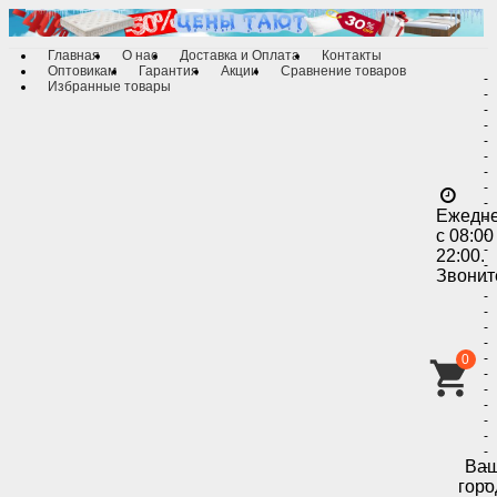
Главная
О нас
Доставка и Оплата
Контакты
Оптовикам
Гарантия
Акции
Сравнение товаров
-
Избранные товары
-
-
-
-
-
-
-
-
Ежедн
-
с 08:00
-
-
22:00.
-
Звонит
-
-
-
-
-
-
0
-
-
-
-
-
-
Ва
-
-
горо