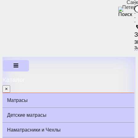
-
Санк
-
Петер
-
-
-
-
З
з
З
Каталог
×
Матрасы
Детские матрасы
Наматрасники и Чехлы