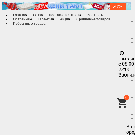
-20%
Главная
О нас
Доставка и Оплата
Контакты
Оптовикам
Гарантия
Акции
Сравнение товаров
-
Избранные товары
-
-
-
-
-
-
-
-
Ежедн
-
с 08:00
-
-
22:00.
-
Звонит
-
-
-
-
-
-
0
-
-
-
-
-
-
Ва
-
-
горо