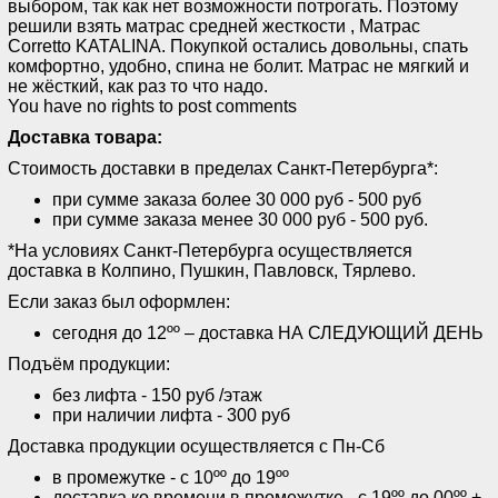
выбором, так как нет возможности потрогать. Поэтому
решили взять матрас средней жесткости , Матрас
Corretto KATALINA. Покупкой остались довольны, спать
комфортно, удобно, спина не болит. Матрас не мягкий и
не жёсткий, как раз то что надо.
You have no rights to post comments
Доставка товара:
Стоимость доставки в пределах Санкт-Петербурга*:
при сумме заказа более 30 000 руб - 500 руб
при сумме заказа менее 30 000 руб - 500 руб.
*На условиях Санкт-Петербурга осуществляется
доставка в Колпино, Пушкин, Павловск, Тярлево.
Если заказ был оформлен:
сегодня до 12ºº – доставка НА СЛЕДУЮЩИЙ ДЕНЬ
Подъём продукции:
без лифта - 150 руб /этаж
при наличии лифта - 300 руб
Доставка продукции осуществляется с Пн-Сб
в промежутке - с 10ºº до 19ºº
доставка ко времени в промежутке - с 19ºº до 00ºº +