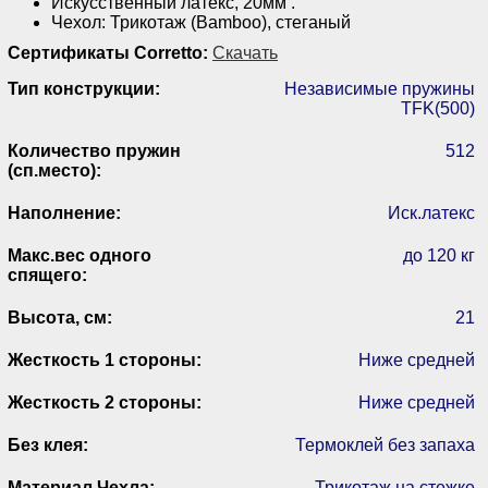
Искусственный латекс, 20мм .
Чехол: Трикотаж (Bamboo), cтеганый
Сертификаты Corretto:
Скачать
Тип конструкции:
Независимые пружины
TFK(500)
Количество пружин
512
(сп.место):
Наполнение:
Иск.латекс
Макс.вес одного
до 120 кг
спящего:
Высота, см:
21
Жесткость 1 стороны:
Ниже средней
Жесткость 2 стороны:
Ниже средней
Без клея:
Термоклей без запаха
Материал Чехла:
Трикотаж на стежке