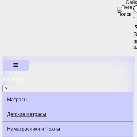
-
Санк
-
Петер
-
-
-
-
З
з
З
Каталог
×
Матрасы
Детские матрасы
Наматрасники и Чехлы