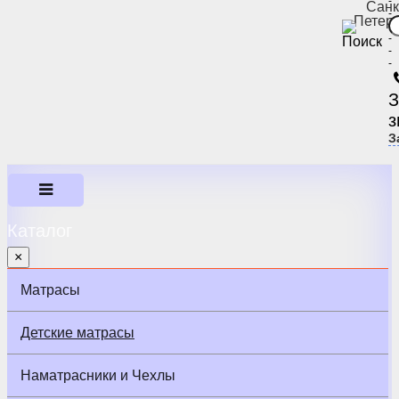
-
Санк
-
Петер
-
-
-
-
З
з
З
Каталог
×
Матрасы
Детские матрасы
Наматрасники и Чехлы