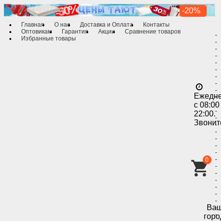
-20%
Главная
О нас
Доставка и Оплата
Контакты
Оптовикам
Гарантия
Акции
Сравнение товаров
-
Избранные товары
-
-
-
-
-
-
-
-
Ежедн
-
с 08:00
-
-
22:00.
-
Звонит
-
-
-
-
-
-
0
-
-
-
-
-
-
Ва
-
-
горо