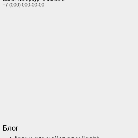
+7 (000) 000-00-00
Блог
Кровать-чердак «Малыш» от Ярофф