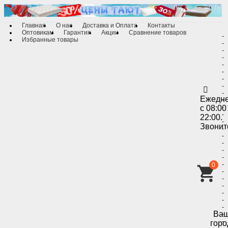
Главная
О нас
Доставка и Оплата
Контакты
Оптовикам
Гарантия
Акции
Сравнение товаров
-
Избранные товары
-
-
-
-
-
-
-
-
Ежедн
-
с 08:00
-
-
22:00.
-
Звонит
-
-
-
-
-
-
0
-
-
-
-
-
-
Ва
-
-
горо