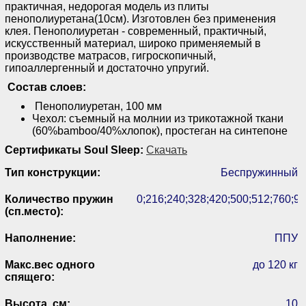
практичная, недорогая модель из плиты
пенополиуретана(10см). Изготовлен без применения
клея. Пенополиуретан - современный, практичный,
искусственный материал, широко применяемый в
производстве матрасов, гигроскопичный,
гипоаллергенный и достаточно упругий.
Состав слоев:
Пенополиуретан, 100 мм
Чехол: съемный на молнии из трикотажной ткани
(60%bamboo/40%хлопок), простеган на синтепоне
Сертификаты Soul Sleep:
Скачать
Тип конструкции:
Беспружинный
Количество пружин
0;216;240;328;420;500;512;760;90
(сп.место):
Наполнение:
ППУ
Макс.вес одного
до 120 кг
спящего:
Высота, см:
10