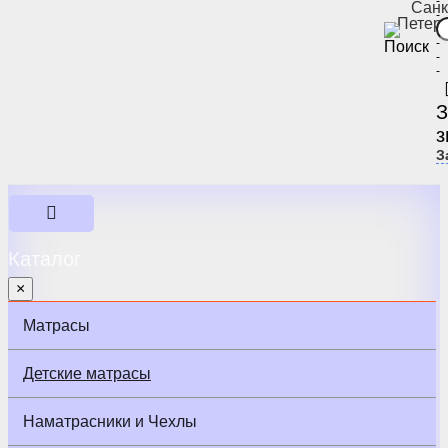
-
Санк
-
Петер
-
-
-
-
З
з
З
Каталог
×
Матрасы
Детские матрасы
Наматрасники и Чехлы