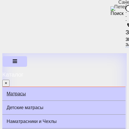
-
Санк
-
Петер
-
-
-
-
З
з
З
Каталог
×
Матрасы
Детские матрасы
Наматрасники и Чехлы