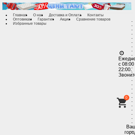
Главная
О нас
Доставка и Оплата
Контакты
Оптовикам
Гарантия
Акции
Сравнение товаров
-
Избранные товары
-
-
-
-
-
-
-
-
Ежедн
-
с 08:00
-
-
22:00.
-
Звонит
-
-
-
-
-
-
0
-
-
-
-
-
-
Ва
-
-
горо