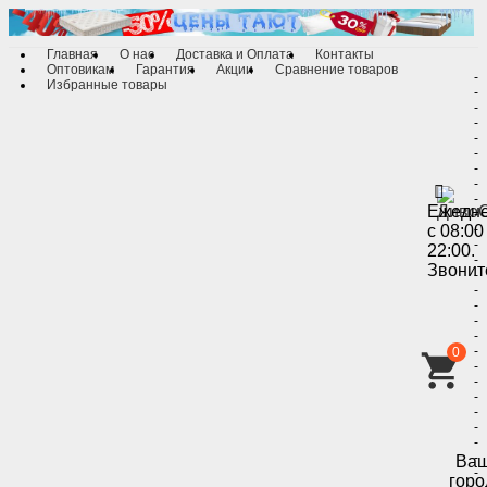
Главная
О нас
Доставка и Оплата
Контакты
Оптовикам
Гарантия
Акции
Сравнение товаров
-
Избранные товары
-
-
-
-
-
-
-
-
Ежедн
-
с 08:00
-
-
22:00.
-
Звонит
-
-
-
-
-
-
0
-
-
-
-
-
-
-
Ва
-
горо