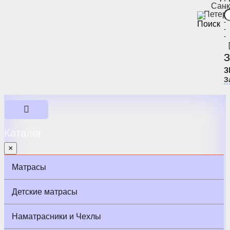
-
Санк
-
Петер
-
-
-
-
З
з
З
Каталог
×
Матрасы
Детские матрасы
Наматрасники и Чехлы