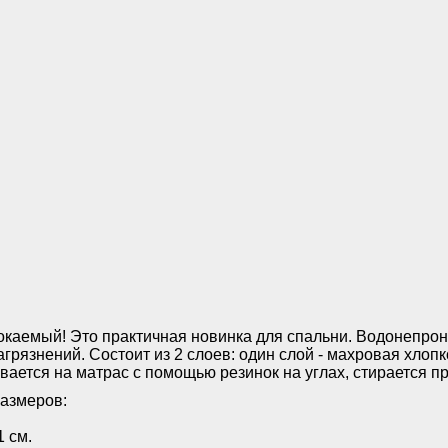
каемый! Это практичная новинка для спальни. Водонепро
агрязнений. Состоит из 2 слоев: один слой - махровая хлоп
евается на матрас с помощью резинок на углах, стирается п
размеров:
1 см.