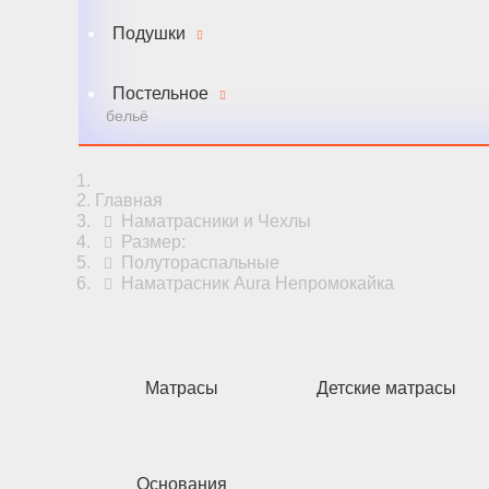
Подушки
Постельное
бельё
Главная
Наматрасники и Чехлы
Размер:
Полутораспальные
Наматрасник Aura Непромокайка
Матрасы
Детские матрасы
Основания