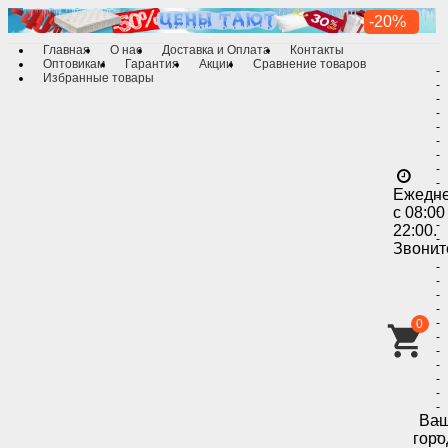
-20%
Главная
О нас
Доставка и Оплата
Контакты
Оптовикам
Гарантия
Акции
Сравнение товаров
-
Избранные товары
-
-
-
-
-
-
-
-
Ежедн
-
с 08:00
-
-
22:00.
-
Звонит
-
-
-
-
-
-
0
-
-
-
-
-
-
Ва
-
-
горо