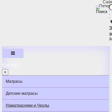
-
Санк
-
Петер
-
-
-
-
З
з
З
Каталог
×
Матрасы
Детские матрасы
Наматрасники и Чехлы