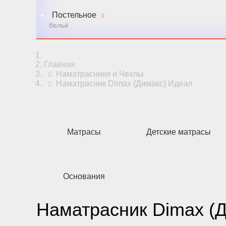
Постельное
бельё
Главная
Наматрасники и Чехлы
Наматрасник Dimax (Димакс) Идеал
Матрасы
Детские матрасы
Основания
Наматрасник Dimax (