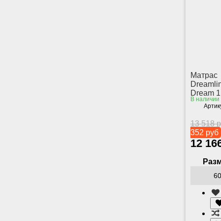
Матрас
Dreamli
Dream 1
В наличии
Артик
13 518 
352 руб
12 16
Разм