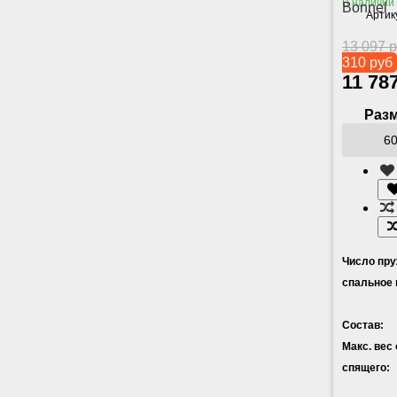
В наличии
Bonnel
Артик
13 097 
310 руб
11 78
Разм
Число пру
спальное 
Состав:
Макс. вес
спящего: