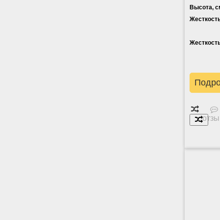
Высота, с
Жесткость
Жесткость
Подр
отзы