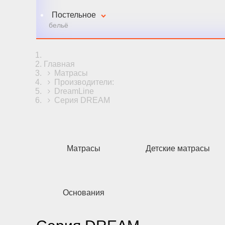
Постельное
бельё
Главная
Матрасы
Производители:
DreamLine
Серия DREAM
Матрасы
Детские матрасы
Основания