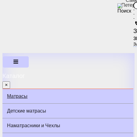
Санк
-
Петер
-
-
-
-
З
з
З
Каталог
×
Матрасы
Детские матрасы
Наматрасники и Чехлы