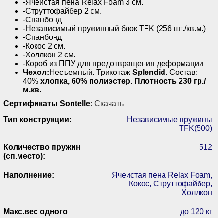
-
Ячеистая пена Relax Foam 3 см.
-Струттофайбер 2 см.
-Спанбонд
-Независимый пружинный блок TFK (256 шт./кв.м.)
-Спанбонд
-Кокос 2 см.
-Холлкон 2 см.
-Короб из ППУ для предотвращения деформации
Чехол:
Несъемный. Трикотаж
Splendid
. Состав:
40%
хлопка, 60% полиэстер. Плотность 230 гр./
м.кв.
Сертификаты Sontelle:
Скачать
Тип конструкции:
Независимые пружины
TFK(500)
Количество пружин
512
(сп.место):
Наполнение:
Ячеистая пена Relax Foam,
Кокос, Струттофайбер,
Холлкон
Макс.вес одного
до 120 кг