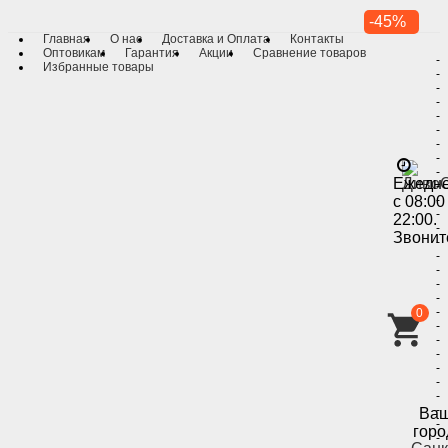
-45%
Главная
О нас
Доставка и Оплата
Контакты
Оптовикам
Гарантия
Акции
Сравнение товаров
-
Избранные товары
-
-
-
-
-
-
-
-
Ежедн
-
с 08:00
-
-
22:00.
-
Звонит
-
-
-
-
-
-
0
-
-
-
-
-
-
-
Ва
-
горо
-