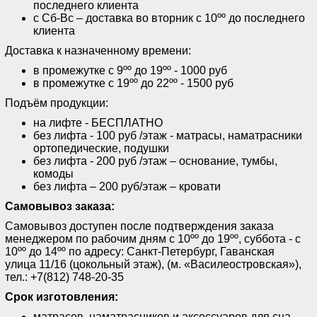
последнего клиента
с Сб-Вс – доставка во вторник с 10ºº до последнего
клиента
Доставка к назначенному времени:
в промежутке с 9ºº до 19ºº - 1000 руб
в промежутке с 19ºº до 22ºº - 1500 руб
Подъём продукции:
на лифте - БЕСПЛАТНО
без лифта - 100 руб /этаж - матрасы, наматрасники
ортопедические, подушки
без лифта - 200 руб /этаж – основание, тумбы,
комоды
без лифта – 200 руб/этаж – кровати
Самовывоз заказа:
Самовывоз доступен после подтверждения заказа
менеджером по рабочим дням с 10ºº до 19ºº, суббота - с
10ºº до 14ºº по адресу: Санкт-Петербург, Гаванская
улица 11/16 (цокольный этаж), (м. «Василеостровская»),
тел.: +7(812) 748-20-35
Срок изготовления:
матрасов, наматрасников и аксессуаров для сна