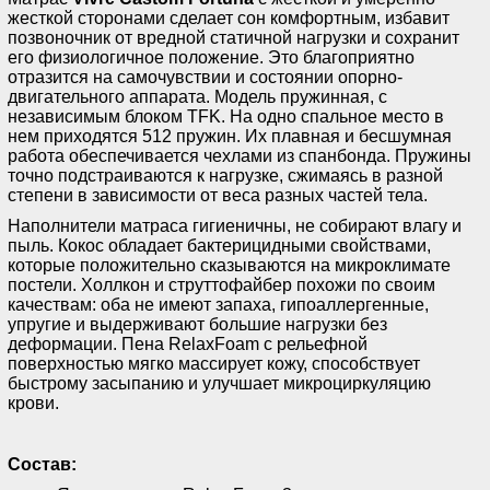
жесткой сторонами сделает сон комфортным, избавит
позвоночник от вредной статичной нагрузки и сохранит
его физиологичное положение. Это благоприятно
отразится на самочувствии и состоянии опорно-
двигательного аппарата. Модель пружинная, с
независимым блоком TFK. На одно спальное место в
нем приходятся 512 пружин. Их плавная и бесшумная
работа обеспечивается чехлами из спанбонда. Пружины
точно подстраиваются к нагрузке, сжимаясь в разной
степени в зависимости от веса разных частей тела.
Наполнители матраса гигиеничны, не собирают влагу и
пыль. Кокос обладает бактерицидными свойствами,
которые положительно сказываются на микроклимате
постели. Холлкон и струттофайбер похожи по своим
качествам: оба не имеют запаха, гипоаллергенные,
упругие и выдерживают большие нагрузки без
деформации. Пена RelaxFoam с рельефной
поверхностью мягко массирует кожу, способствует
быстрому засыпанию и улучшает микроциркуляцию
крови.
Состав: