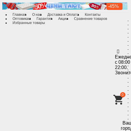
-45%
Главная
О нас
Доставка и Оплата
Контакты
Оптовикам
Гарантия
Акции
Сравнение товаров
-
Избранные товары
-
-
-
-
-
-
-
-
Ежедн
-
с 08:00
-
-
22:00.
-
Звонит
-
-
-
-
-
-
0
-
-
-
-
-
-
Ва
-
-
горо