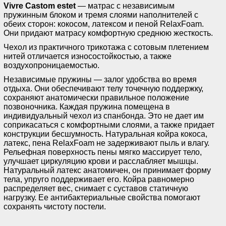
Vivre Castom estet
— матрас с независимым
пружинным блоком и тремя слоями наполнителей с
обеих сторон: кокосом, латексом и пеной RelaxFoam.
Они придают матрасу комфортную среднюю жесткость.
Чехол из практичного трикотажа с сотовым плетением
нитей отличается износостойкостью, а также
воздухопроницаемостью.
Независимые пружины — залог удобства во время
отдыха. Они обеспечивают телу точечную поддержку,
сохраняют анатомически правильное положение
позвоночника. Каждая пружина помещена в
индивидуальный чехол из спанбонда. Это не дает им
соприкасаться с комфортными слоями, а также придает
конструкции бесшумность. Натуральная койра кокоса,
латекс, пена RelaxFoam не задерживают пыль и влагу.
Рельефная поверхность пены мягко массирует тело,
улучшает циркуляцию крови и расслабляет мышцы.
Натуральный латекс анатомичен, он принимает форму
тела, упруго поддерживает его. Койра равномерно
распределяет вес, снимает с суставов статичную
нагрузку. Ее антибактериальные свойства помогают
сохранять чистоту постели.