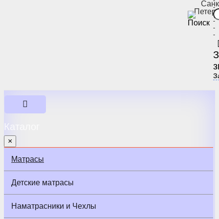
-
Санк
-
Петер
-
-
-
-
З
з
З
Каталог
×
Матрасы
Детские матрасы
Наматрасники и Чехлы