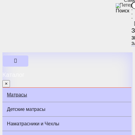
Санк
-
Петер
-
-
-
-
З
з
З
Каталог
×
Матрасы
Детские матрасы
Наматрасники и Чехлы