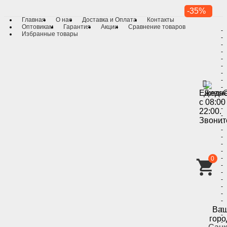
-35%
Главная
О нас
Доставка и Оплата
Контакты
Оптовикам
Гарантия
Акции
Сравнение товаров
-
Избранные товары
-
-
-
-
-
-
-
-
Ежедн
-
с 08:00
-
-
22:00.
-
Звонит
-
-
-
-
-
-
0
-
-
-
-
-
-
-
Ва
-
горо
-