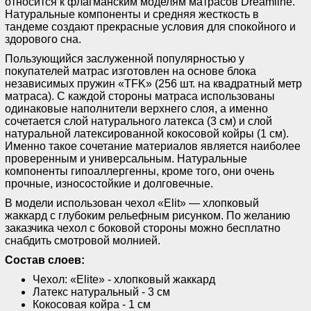
относится к флагманским моделям матрасов Dreamline.
Натуральные компоненты и средняя жесткость в
тандеме создают прекрасные условия для спокойного и
здорового сна.
Пользующийся заслуженной популярностью у
покупателей матрас изготовлен на основе блока
независимых пружин «TFK» (256 шт. на квадратный метр
матраса). С каждой стороны матраса использованы
одинаковые наполнители верхнего слоя, а именно
сочетается слой натурального латекса (3 см) и слой
натуральной латексированной кокосовой койры (1 см).
Именно такое сочетание материалов является наиболее
проверенным и универсальным. Натуральные
компоненты гипоаллергенны, кроме того, они очень
прочные, износостойкие и долговечные.
В модели использован чехол «Elit» — хлопковый
жаккард с глубоким рельефным рисунком. По желанию
заказчика чехол с боковой стороны можно бесплатно
снабдить смотровой молнией.
Состав слоев:
Чехол: «Elite» - хлопковый жаккард
Латекс натуральный - 3 см
Кокосовая койра - 1 см