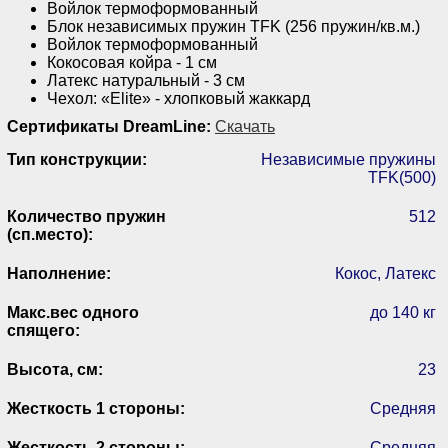
Войлок термоформованный
Блок независимых пружин TFK (256 пружин/кв.м.)
Войлок термоформованный
Кокосовая койра - 1 см
Латекс натуральный - 3 см
Чехол: «Elite» - хлопковый жаккард
Сертификаты DreamLine:
Скачать
Тип конструкции:
Независимые пружины
TFK(500)
Количество пружин
512
(сп.место):
Наполнение:
Кокос, Латекс
Макс.вес одного
до 140 кг
спящего:
Высота, см:
23
Жесткость 1 стороны:
Средняя
Жесткость 2 стороны:
Средняя