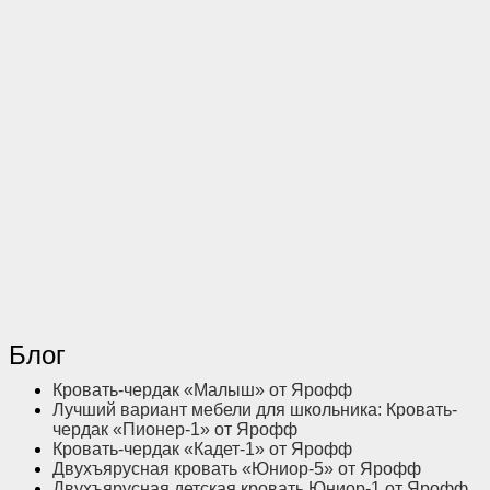
Блог
Кровать-чердак «Малыш» от Ярофф
Лучший вариант мебели для школьника: Кровать-
чердак «Пионер-1» от Ярофф
Кровать-чердак «Кадет-1» от Ярофф
Двухъярусная кровать «Юниор-5» от Ярофф
Двухъярусная детская кровать Юниор-1 от Ярофф