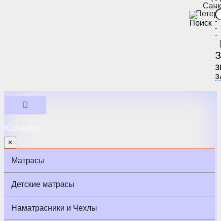
-
Санк
-
Петер
-
-
-
-
З
з
З
Каталог
×
Матрасы
Детские матрасы
Наматрасники и Чехлы