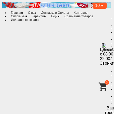
-10%
Главная
О нас
Доставка и Оплата
Контакты
Оптовикам
Гарантия
Акции
Сравнение товаров
-
Избранные товары
-
-
-
-
-
-
-
-
Ежедн
-
с 08:00
-
-
22:00.
-
Звонит
-
-
-
-
-
-
0
-
-
-
-
-
-
-
Ва
-
горо